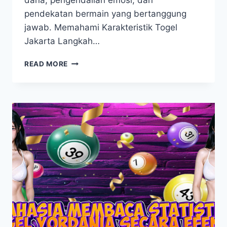
dana, pengendalian emosi, dan
pendekatan bermain yang bertanggung
jawab. Memahami Karakteristik Togel
Jakarta Langkah…
CARA
READ MORE
MENGHINDARI
KESALAHAN
SAAT
MAIN
TOGEL
JAKARTA