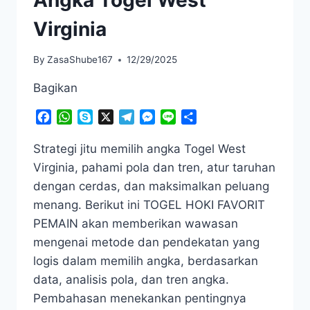
Virginia
By
ZasaShube167
12/29/2025
Bagikan
Facebook
WhatsApp
Skype
X
Telegram
Messenger
Line
Share
Strategi jitu memilih angka Togel West
Virginia, pahami pola dan tren, atur taruhan
dengan cerdas, dan maksimalkan peluang
menang. Berikut ini TOGEL HOKI FAVORIT
PEMAIN akan memberikan wawasan
mengenai metode dan pendekatan yang
logis dalam memilih angka, berdasarkan
data, analisis pola, dan tren angka.
Pembahasan menekankan pentingnya