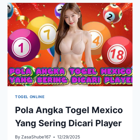
SECARA
KONSISTEN
TOGEL ONLINE
Pola Angka Togel Mexico
Yang Sering Dicari Player
By
ZasaShube167
12/29/2025