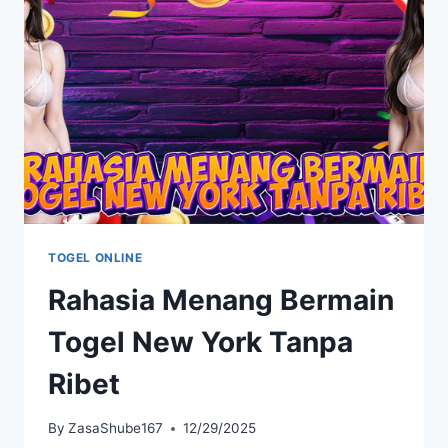
TERBAIK
TOGEL ONLINE
Rahasia Menang Bermain
Togel New York Tanpa
Ribet
By
ZasaShube167
12/29/2025