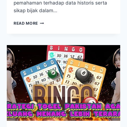
pemahaman terhadap data historis serta
sikap bijak dalam…
STRATEGI
READ MORE
JITU
MEMILIH
ANGKA
TOGEL
WEST
VIRGINIA