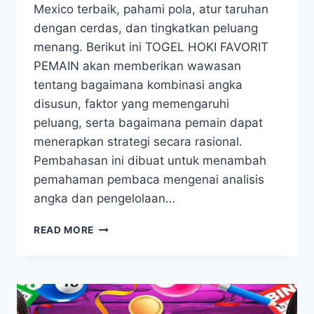
Mexico terbaik, pahami pola, atur taruhan
dengan cerdas, dan tingkatkan peluang
menang. Berikut ini TOGEL HOKI FAVORIT
PEMAIN akan memberikan wawasan
tentang bagaimana kombinasi angka
disusun, faktor yang memengaruhi
peluang, serta bagaimana pemain dapat
menerapkan strategi secara rasional.
Pembahasan ini dibuat untuk menambah
pemahaman pembaca mengenai analisis
angka dan pengelolaan…
STRATEGI
READ MORE
KOMBINASI
ANGKA
TOGEL
NEW
MEXICO