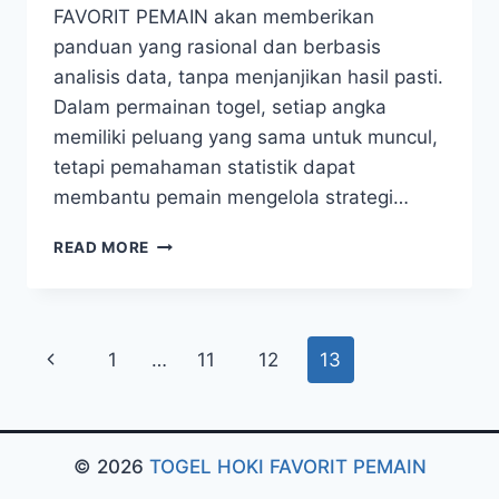
FAVORIT PEMAIN akan memberikan
panduan yang rasional dan berbasis
analisis data, tanpa menjanjikan hasil pasti.
Dalam permainan togel, setiap angka
memiliki peluang yang sama untuk muncul,
tetapi pemahaman statistik dapat
membantu pemain mengelola strategi…
RAHASIA
READ MORE
MEMBACA
STATISTIK
TOGEL
YORDANIA
Page
Previous
1
…
11
12
13
SECARA
EFEKTIF
navigation
Page
© 2026
TOGEL HOKI FAVORIT PEMAIN