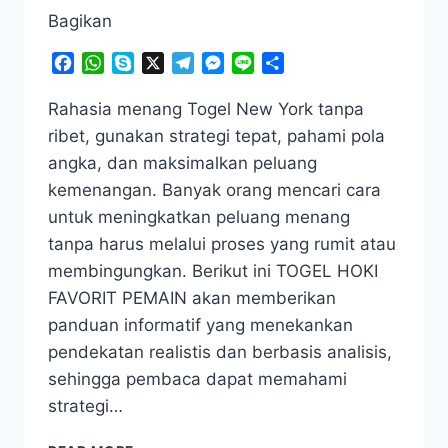
Bagikan
Facebook
WhatsApp
Skype
X
Telegram
Messenger
Line
Share
Rahasia menang Togel New York tanpa
ribet, gunakan strategi tepat, pahami pola
angka, dan maksimalkan peluang
kemenangan. Banyak orang mencari cara
untuk meningkatkan peluang menang
tanpa harus melalui proses yang rumit atau
membingungkan. Berikut ini TOGEL HOKI
FAVORIT PEMAIN akan memberikan
panduan informatif yang menekankan
pendekatan realistis dan berbasis analisis,
sehingga pembaca dapat memahami
strategi…
RAHASIA