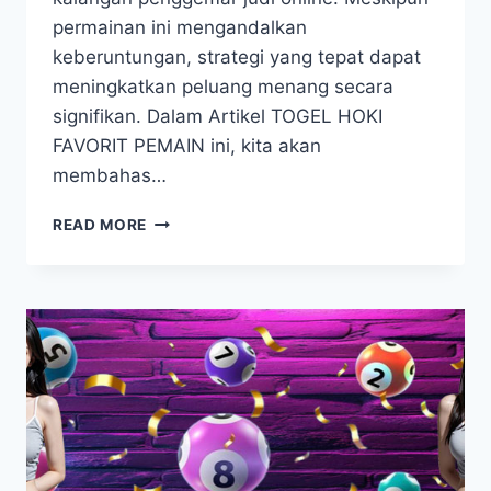
permainan ini mengandalkan
keberuntungan, strategi yang tepat dapat
meningkatkan peluang menang secara
signifikan. Dalam Artikel TOGEL HOKI
FAVORIT PEMAIN ini, kita akan
membahas…
STRATEGI
READ MORE
TOGEL
PAKISTAN
AGAR
PELUANG
MENANG
LEBIH
TERARAH