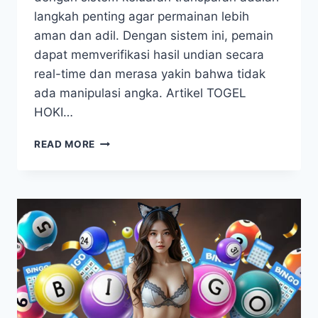
langkah penting agar permainan lebih
aman dan adil. Dengan sistem ini, pemain
dapat memverifikasi hasil undian secara
real-time dan merasa yakin bahwa tidak
ada manipulasi angka. Artikel TOGEL
HOKI…
TOGEL
READ MORE
COLOMBIA
TERPERCAYA
DENGAN
SISTEM
KELUARAN
TRANSPARAN