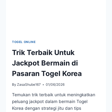
TOGEL ONLINE
Trik Terbaik Untuk
Jackpot Bermain di
Pasaran Togel Korea
By
ZasaShube167
01/06/2026
Temukan trik terbaik untuk meningkatkan
peluang jackpot dalam bermain Togel
Korea dengan strategi jitu dan tips