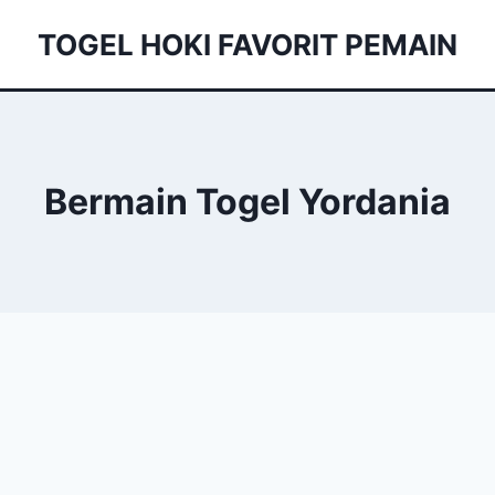
TOGEL HOKI FAVORIT PEMAIN
Bermain Togel Yordania