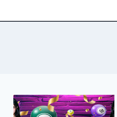
Skip
to
content