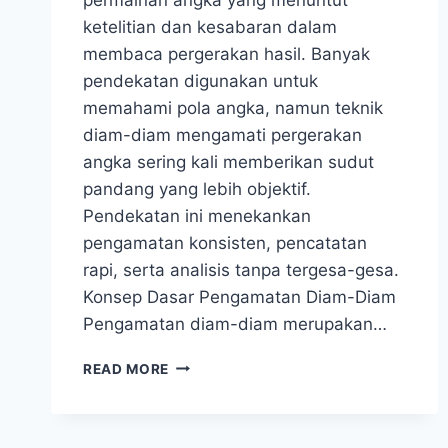
ketelitian dan kesabaran dalam
membaca pergerakan hasil. Banyak
pendekatan digunakan untuk
memahami pola angka, namun teknik
diam-diam mengamati pergerakan
angka sering kali memberikan sudut
pandang yang lebih objektif.
Pendekatan ini menekankan
pengamatan konsisten, pencatatan
rapi, serta analisis tanpa tergesa-gesa.
Konsep Dasar Pengamatan Diam-Diam
Pengamatan diam-diam merupakan…
TEKNIK
READ MORE
DIAM-
DIAM
MENGAMATI
PERGERAKAN