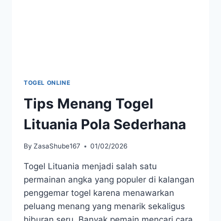
TOGEL ONLINE
Tips Menang Togel
Lituania Pola Sederhana
By
ZasaShube167
01/02/2026
Togel Lituania menjadi salah satu
permainan angka yang populer di kalangan
penggemar togel karena menawarkan
peluang menang yang menarik sekaligus
hiburan seru. Banyak pemain mencari cara