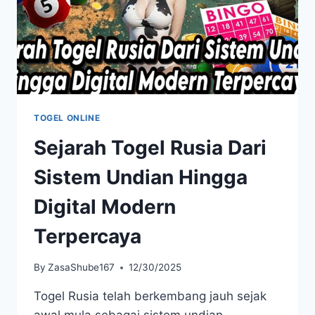
TOGEL ONLINE
Sejarah Togel Rusia Dari
Sistem Undian Hingga
Digital Modern
Terpercaya
By
ZasaShube167
12/30/2025
Togel Rusia telah berkembang jauh sejak