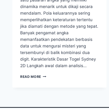
dinamika menarik untuk dikaji secara
mendalam. Pola keluarannya sering
memperlihatkan keteraturan tertentu
jika diamati dengan metode yang tepat.
Banyak pengamat angka
memanfaatkan pendekatan berbasis
data untuk mengurai misteri yang
tersembunyi di balik kombinasi dua
digit. Karakteristik Dasar Togel Sydney
2D Langkah awal dalam analisis…
BONGKAR
READ MORE
MISTERI
TOGEL
SYDNEY
2D
DENGAN
ANALISIS