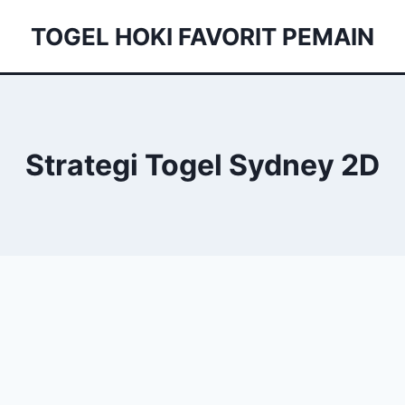
TOGEL HOKI FAVORIT PEMAIN
Strategi Togel Sydney 2D