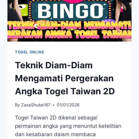
TOGEL ONLINE
Teknik Diam-Diam
Mengamati Pergerakan
Angka Togel Taiwan 2D
By
ZasaShube167
01/01/2026
Togel Taiwan 2D dikenal sebagai
permainan angka yang menuntut ketelitian
dan kesabaran dalam membaca