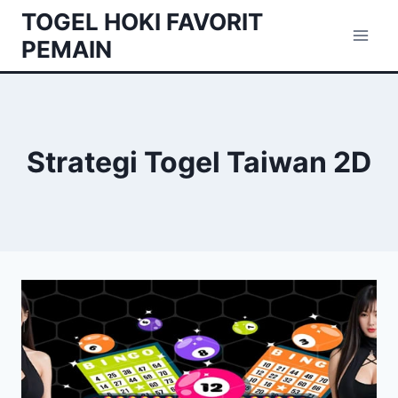
Skip
TOGEL HOKI FAVORIT
to
PEMAIN
content
Strategi Togel Taiwan 2D