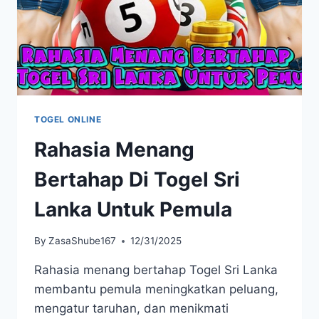
TOGEL ONLINE
Rahasia Menang
Bertahap Di Togel Sri
Lanka Untuk Pemula
By
ZasaShube167
12/31/2025
Rahasia menang bertahap Togel Sri Lanka
membantu pemula meningkatkan peluang,
mengatur taruhan, dan menikmati