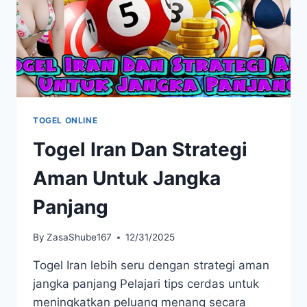
TOGEL ONLINE
Togel Iran Dan Strategi
Aman Untuk Jangka
Panjang
By
ZasaShube167
12/31/2025
Togel Iran lebih seru dengan strategi aman
jangka panjang Pelajari tips cerdas untuk
meningkatkan peluang menang secara