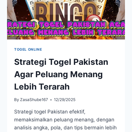
TOGEL ONLINE
Strategi Togel Pakistan
Agar Peluang Menang
Lebih Terarah
By
ZasaShube167
12/29/2025
Strategi togel Pakistan efektif,
memaksimalkan peluang menang, dengan
analisis angka, pola, dan tips bermain lebih