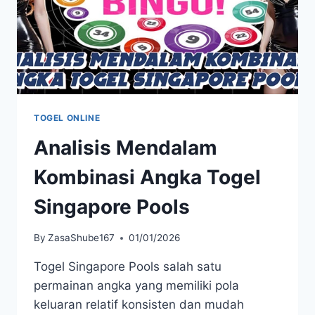
TOGEL ONLINE
Analisis Mendalam
Kombinasi Angka Togel
Singapore Pools
By
ZasaShube167
01/01/2026
Togel Singapore Pools salah satu
permainan angka yang memiliki pola
keluaran relatif konsisten dan mudah