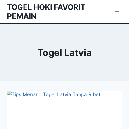
Skip
TOGEL HOKI FAVORIT
to
PEMAIN
content
Togel Latvia