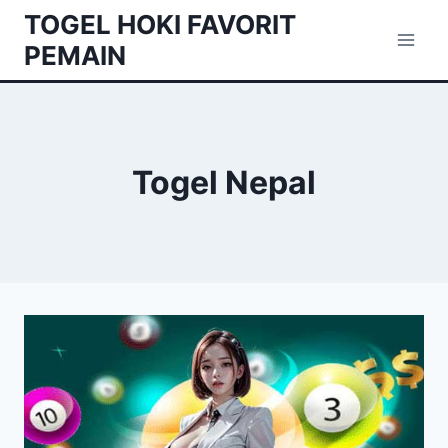
Skip
TOGEL HOKI FAVORIT
to
PEMAIN
content
Togel Nepal