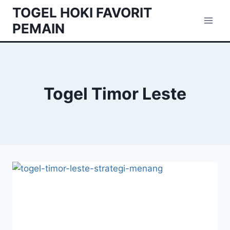
Skip
TOGEL HOKI FAVORIT
to
PEMAIN
content
Togel Timor Leste