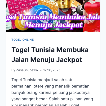
TOGEL ONLINE
Togel Tunisia Membuka
Jalan Menuju Jackpot
By
ZasaShube167
12/31/2025
Togel Tunisia menjadi salah satu
permainan lotere yang menarik perhatian
banyak orang karena peluang jackpotnya
yang sangat besar. Salah satu pilihan yang
kini menarik perhatian adalah Togel