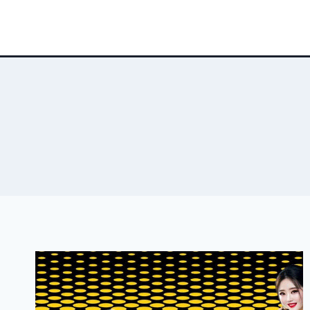
Skip
to
content