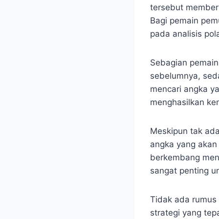
tersebut memberi
Bagi pemain pemu
pada analisis pol
Sebagian pemain 
sebelumnya, sed
mencari angka ya
menghasilkan kem
Meskipun tak ada
angka yang akan 
berkembang menja
sangat penting u
Tidak ada rumus
strategi yang te