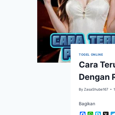
TOGEL ONLINE
Cara Ter
Dengan 
By
ZasaShube167
Bagikan
F
W
S
X