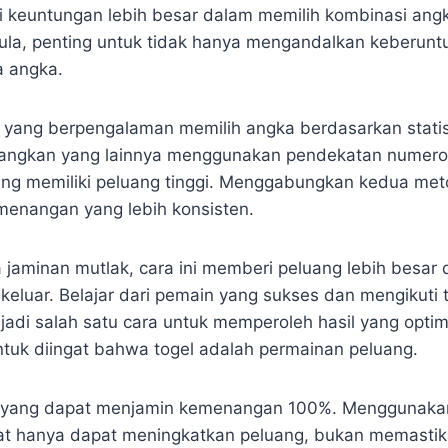
 keuntungan lebih besar dalam memilih kombinasi angk
la, penting untuk tidak hanya mengandalkan keberuntu
a angka.
yang berpengalaman memilih angka berdasarkan statist
angkan yang lainnya menggunakan pendekatan numerol
ng memiliki peluang tinggi. Menggabungkan kedua meto
enangan yang lebih konsisten.
 jaminan mutlak, cara ini memberi peluang lebih besa
keluar. Belajar dari pemain yang sukses dan mengikuti 
di salah satu cara untuk memperoleh hasil yang opti
ntuk diingat bahwa togel adalah permainan peluang.
 yang dapat menjamin kemenangan 100%. Menggunaka
pat hanya dapat meningkatkan peluang, bukan memastika