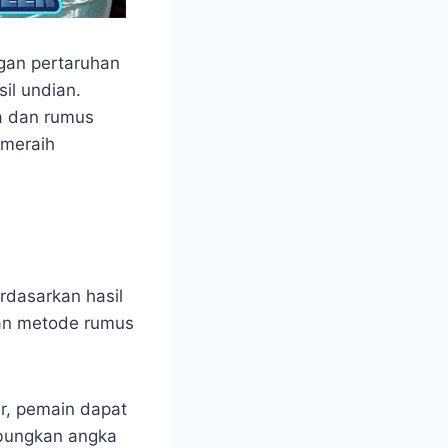
gan pertaruhan
il undian.
 dan rumus
 meraih
rdasarkan hasil
an metode rumus
r, pemain dapat
bungkan angka