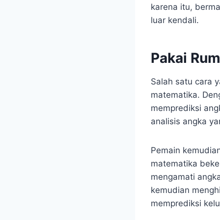
karena itu, berma
luar kendali.
Pakai Rum
Salah satu cara 
matematika. Deng
memprediksi angk
analisis angka y
Pemain kemudian 
matematika beke
mengamati angka-
kemudian menghi
memprediksi kelu