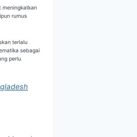
at meningkatkan
ipun rumus
skan terlalu
ematika sebagai
ang perlu
ngladesh