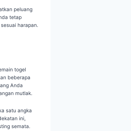
katkan peluang
nda tetap
 sesuai harapan.
emain togel
kan beberapa
luang Anda
angan mutlak.
ika satu angka
ekatan ini,
sting semata.