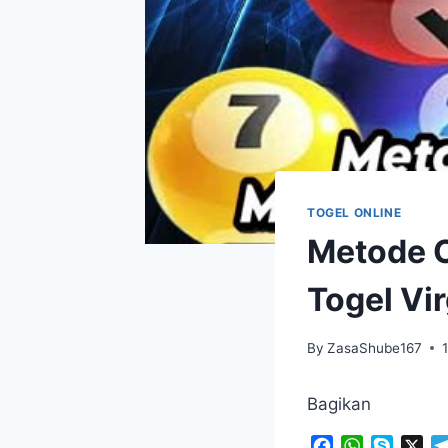
TOGEL ONLINE
Metode C
Togel Vir
By
ZasaShube167
Bagikan
F
W
S
X