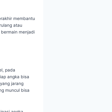
terakhir membantu
rulang atau
n bermain menjadi
el, pada
iap angka bisa
 yang jarang
ing muncul bisa
inasi angka