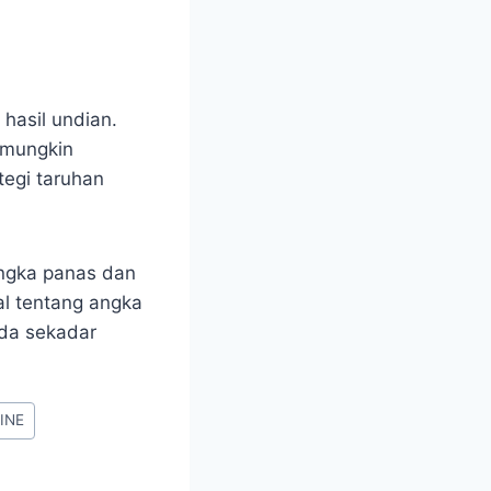
hasil undian.
 mungkin
tegi taruhan
ngka panas dan
al tentang angka
ada sekadar
INE