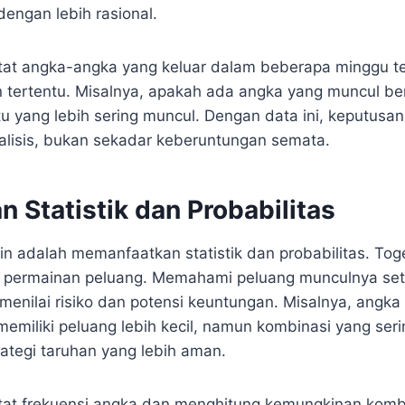
dengan lebih rasional.
atat angka-angka yang keluar dalam beberapa minggu 
n tertentu. Misalnya, apakah ada angka yang muncul be
tu yang lebih sering muncul. Dengan data ini, keputusa
nalisis, bukan sekadar keberuntungan semata.
 Statistik dan Probabilitas
in adalah memanfaatkan statistik dan probabilitas. Tog
h permainan peluang. Memahami peluang munculnya set
nilai risiko dan potensi keuntungan. Misalnya, angka
emiliki peluang lebih kecil, namun kombinasi yang ser
rategi taruhan yang lebih aman.
atat frekuensi angka dan menghitung kemungkinan komb