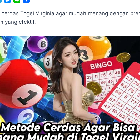
e
e
i
h
l
s
n
a
erdas Togel Virginia agar mudah menang dengan pred
e
s
e
r
n yang efektif.
g
e
e
r
n
a
g
m
e
r