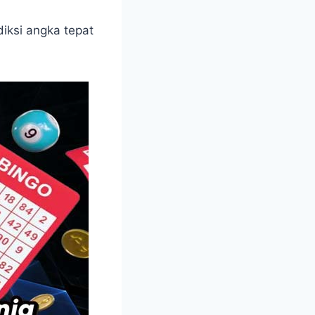
iksi angka tepat