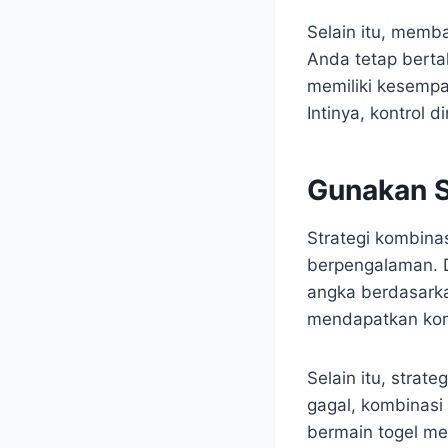
Selain itu, memb
Anda tetap berta
memiliki kesempa
Intinya, kontrol 
Gunakan S
Strategi kombina
berpengalaman. D
angka berdasarka
mendapatkan kom
Selain itu, strat
gagal, kombinasi
bermain togel me