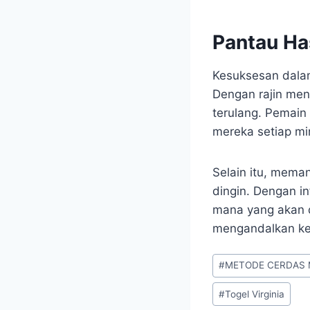
Pantau Ha
Kesuksesan dalam
Dengan rajin men
terulang. Pemain
mereka setiap mi
Selain itu, mem
dingin. Dengan i
mana yang akan di
mengandalkan ke
Post
#
METODE CERDAS 
Tags:
#
Togel Virginia