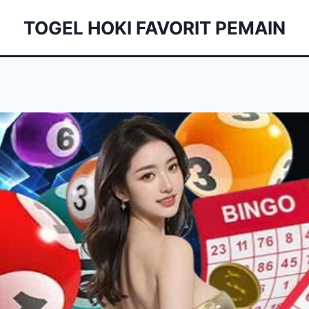
TOGEL HOKI FAVORIT PEMAIN