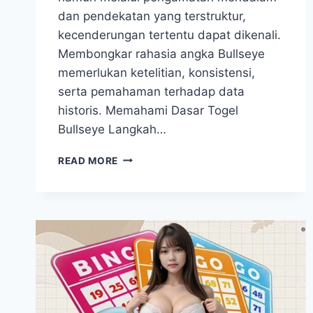
dan pendekatan yang terstruktur,
kecenderungan tertentu dapat dikenali.
Membongkar rahasia angka Bullseye
memerlukan ketelitian, konsistensi,
serta pemahaman terhadap data
historis. Memahami Dasar Togel
Bullseye Langkah…
TIPS
READ MORE
EFEKTIF
MEMBONGKAR
RAHASIA
ANGKA
TOGEL
BULLSEYE