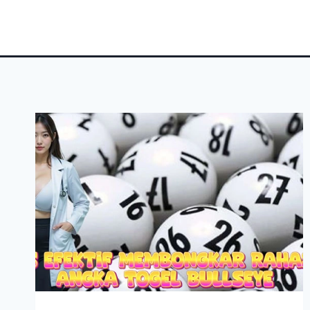
Skip
to
content