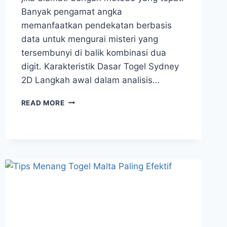
Banyak pengamat angka
memanfaatkan pendekatan berbasis
data untuk mengurai misteri yang
tersembunyi di balik kombinasi dua
digit. Karakteristik Dasar Togel Sydney
2D Langkah awal dalam analisis…
BONGKAR
READ MORE
MISTERI
TOGEL
SYDNEY
2D
DENGAN
ANALISIS
AKURAT