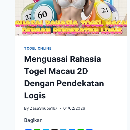
TOGEL ONLINE
Menguasai Rahasia
Togel Macau 2D
Dengan Pendekatan
Logis
By
ZasaShube167
01/02/2026
Bagikan