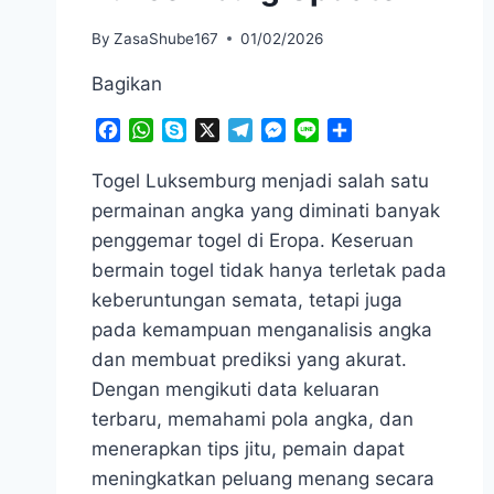
By
ZasaShube167
01/02/2026
Bagikan
Facebook
WhatsApp
Skype
X
Telegram
Messenger
Line
Share
Togel Luksemburg menjadi salah satu
permainan angka yang diminati banyak
penggemar togel di Eropa. Keseruan
bermain togel tidak hanya terletak pada
keberuntungan semata, tetapi juga
pada kemampuan menganalisis angka
dan membuat prediksi yang akurat.
Dengan mengikuti data keluaran
terbaru, memahami pola angka, dan
menerapkan tips jitu, pemain dapat
meningkatkan peluang menang secara