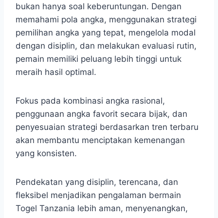
bukan hanya soal keberuntungan. Dengan
memahami pola angka, menggunakan strategi
pemilihan angka yang tepat, mengelola modal
dengan disiplin, dan melakukan evaluasi rutin,
pemain memiliki peluang lebih tinggi untuk
meraih hasil optimal.
Fokus pada kombinasi angka rasional,
penggunaan angka favorit secara bijak, dan
penyesuaian strategi berdasarkan tren terbaru
akan membantu menciptakan kemenangan
yang konsisten.
Pendekatan yang disiplin, terencana, dan
fleksibel menjadikan pengalaman bermain
Togel Tanzania lebih aman, menyenangkan,