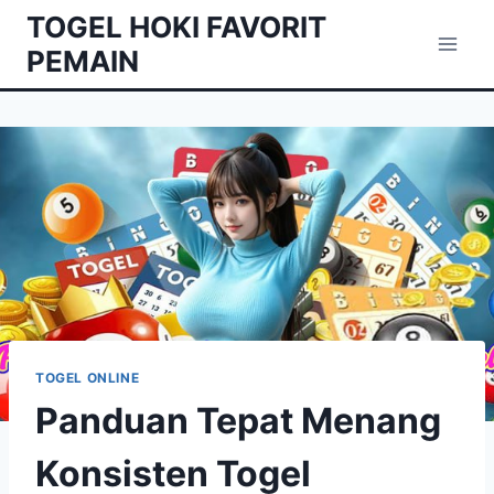
Skip
TOGEL HOKI FAVORIT
to
PEMAIN
content
TOGEL ONLINE
Panduan Tepat Menang
Konsisten Togel