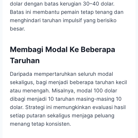
dolar dengan batas kerugian 30–40 dolar.
Batas ini membantu pemain tetap tenang dan
menghindari taruhan impulsif yang berisiko
besar.
Membagi Modal Ke Beberapa
Taruhan
Daripada mempertaruhkan seluruh modal
sekaligus, bagi menjadi beberapa taruhan kecil
atau menengah. Misalnya, modal 100 dolar
dibagi menjadi 10 taruhan masing-masing 10
dolar. Strategi ini memungkinkan evaluasi hasil
setiap putaran sekaligus menjaga peluang
menang tetap konsisten.