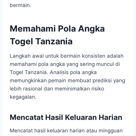
bermain.
Memahami Pola Angka
Togel Tanzania
Langkah awal untuk bermain konsisten adalah
memahami pola angka yang sering muncul di
Togel Tanzania. Analisis pola angka
memungkinkan pemain membuat prediksi yang
lebih rasional dan meminimalkan risiko
kegagalan.
Mencatat Hasil Keluaran Harian
Mencatat hasil keluaran harian atau mingguan