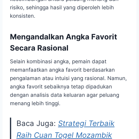
risiko, sehingga hasil yang diperoleh lebih
konsisten.
Mengandalkan Angka Favorit
Secara Rasional
Selain kombinasi angka, pemain dapat
memanfaatkan angka favorit berdasarkan
pengalaman atau intuisi yang rasional. Namun,
angka favorit sebaiknya tetap dipadukan
dengan analisis data keluaran agar peluang
menang lebih tinggi.
Baca Juga:
Strategi Terbaik
Raih Cuan Togel Mozambik