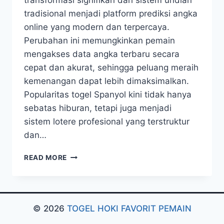
transformasi signifikan dari sistem undian
tradisional menjadi platform prediksi angka
online yang modern dan terpercaya.
Perubahan ini memungkinkan pemain
mengakses data angka terbaru secara
cepat dan akurat, sehingga peluang meraih
kemenangan dapat lebih dimaksimalkan.
Popularitas togel Spanyol kini tidak hanya
sebatas hiburan, tetapi juga menjadi
sistem lotere profesional yang terstruktur
dan…
TOGEL
READ MORE
SPANYOL
BERKEMBANG
MENJADI
PLATFORM
© 2026
PREDIKSI
TOGEL HOKI FAVORIT PEMAIN
ANGKA