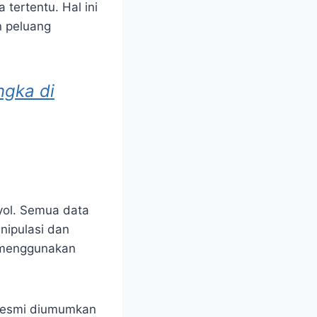
tertentu. Hal ini
n peluang
ngka di
yol. Semua data
anipulasi dan
t menggunakan
 resmi diumumkan