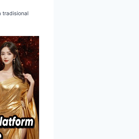
 tradisional