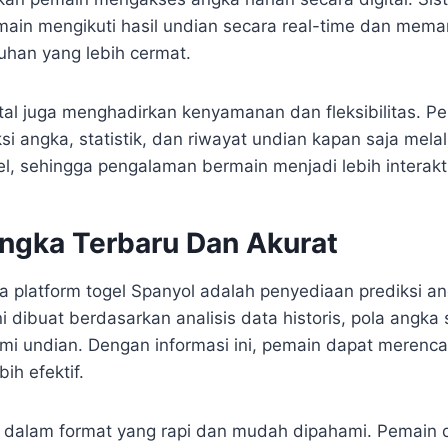
in mengikuti hasil undian secara real-time dan mema
ruhan yang lebih cermat.
ital juga menghadirkan kenyamanan dan fleksibilitas. P
i angka, statistik, dan riwayat undian kapan saja melal
el, sehingga pengalaman bermain menjadi lebih interakti
Angka Terbaru Dan Akurat
 platform togel Spanyol adalah penyediaan prediksi an
ini dibuat berdasarkan analisis data historis, pola angk
esmi undian. Dengan informasi ini, pemain dapat merenc
ih efektif.
an dalam format yang rapi dan mudah dipahami. Pemain 