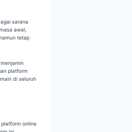
bagai sarana
 masa awal,
 namun tetap
k menjamin
gan platform
emain di seluruh
platform online
em ini