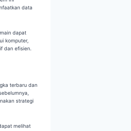
nfaatkan data
emain dapat
ui komputer,
f dan efisien.
gka terbaru dan
a sebelumnya,
anakan strategi
dapat melihat