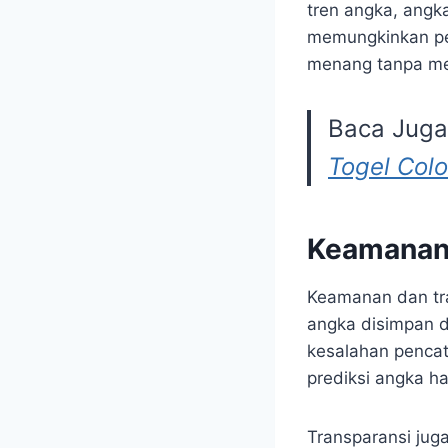
tren angka, angka
memungkinkan pe
menang tanpa me
Baca Jug
Togel Col
Keamanan 
Keamanan dan tra
angka disimpan da
kesalahan pencat
prediksi angka ha
Transparansi jug