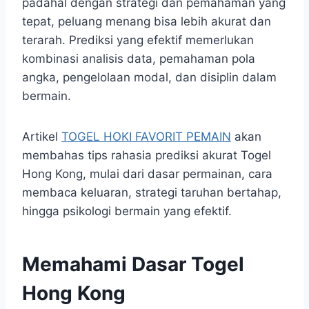
padahal dengan strategi dan pemahaman yang
tepat, peluang menang bisa lebih akurat dan
terarah. Prediksi yang efektif memerlukan
kombinasi analisis data, pemahaman pola
angka, pengelolaan modal, dan disiplin dalam
bermain.
Artikel
TOGEL HOKI FAVORIT PEMAIN
akan
membahas tips rahasia prediksi akurat Togel
Hong Kong, mulai dari dasar permainan, cara
membaca keluaran, strategi taruhan bertahap,
hingga psikologi bermain yang efektif.
Memahami Dasar Togel
Hong Kong