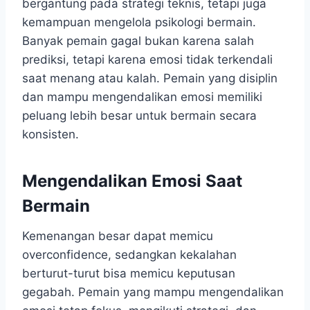
bergantung pada strategi teknis, tetapi juga
kemampuan mengelola psikologi bermain.
Banyak pemain gagal bukan karena salah
prediksi, tetapi karena emosi tidak terkendali
saat menang atau kalah. Pemain yang disiplin
dan mampu mengendalikan emosi memiliki
peluang lebih besar untuk bermain secara
konsisten.
Mengendalikan Emosi Saat
Bermain
Kemenangan besar dapat memicu
overconfidence, sedangkan kekalahan
berturut-turut bisa memicu keputusan
gegabah. Pemain yang mampu mengendalikan