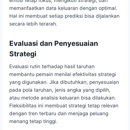
emosi tetap fokus, mengikuti strategi, dan
memanfaatkan data keluaran dengan optimal.
Hal ini membuat setiap prediksi bisa dijalankan
secara lebih terarah.
Evaluasi dan Penyesuaian
Strategi
Evaluasi rutin terhadap hasil taruhan
membantu pemain menilai efektivitas strategi
yang digunakan. Jika dibutuhkan, penyesuaian
pada pola taruhan, jenis angka yang dipilih,
atau metode analisis keluaran bisa dilakukan.
Fleksibilitas ini membuat strategi tetap relevan
dengan tren terbaru dan menjaga peluang
menang tetap tinggi.