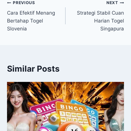
Post
PREVIOUS
NEXT
Cara Efektif Menang
Strategi Stabil Cuan
navigation
Bertahap Togel
Harian Togel
Slovenia
Singapura
Similar Posts