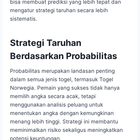
bisa membuat prediksi yang lebih tepat dan
mengatur strategi taruhan secara lebih
sistematis.
Strategi Taruhan
Berdasarkan Probabilitas
Probabilitas merupakan landasan penting
dalam semua jenis togel, termasuk Togel
Norwegia. Pemain yang sukses tidak hanya
memilih angka secara acak, tetapi
menggunakan analisis peluang untuk
menentukan angka dengan kemungkinan
menang lebih tinggi. Strategi ini membantu
meminimalkan risiko sekaligus meningkatkan
potensi keuntungan.