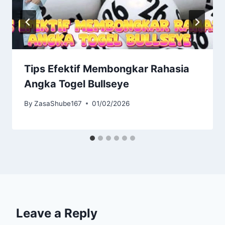
Tips Efektif Membongkar Rahasia
Angka Togel Bullseye
By
ZasaShube167
01/02/2026
Leave a Reply