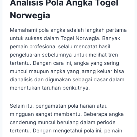
Analisis Pola Angka Togel
Norwegia
Memahami pola angka adalah langkah pertama
untuk sukses dalam Togel Norwegia. Banyak
pemain profesional selalu mencatat hasil
pengeluaran sebelumnya untuk melihat tren
tertentu. Dengan cara ini, angka yang sering
muncul maupun angka yang jarang keluar bisa
dianalisis dan digunakan sebagai dasar dalam
menentukan taruhan berikutnya.
Selain itu, pengamatan pola harian atau
mingguan sangat membantu. Beberapa angka
cenderung muncul berulang dalam periode
tertentu. Dengan mengetahui pola ini, pemain